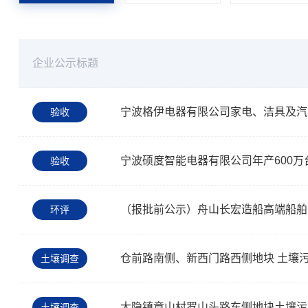
企业公示标题
宁波格伊电器有限公司家电、洁具及汽
验收
宁波硕度智能电器有限公司年产600
验收
（报批前公示）舟山长宏造船高端船舶
环评
仓前路南侧、新西门路西侧地块 土壤
土壤调查
大隐镇章山村罗山头路东侧地块土壤污
土壤调查