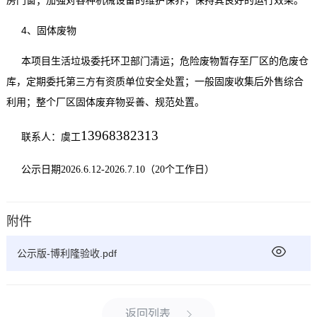
房门窗；加强对各种机械设备的维护保养，保持其良好的运行效果。
4
、固体废物
本项目生活垃圾委托环卫部门清运；危险废物暂存至厂区的危废仓
库，定期委托第三方有资质单位安全处置；一般固废收集后外售综合
利用；整个厂区固体废弃物妥善、规范处置。
13968382313
联系人：虞工
公示日期2026.6.12-2026.7.10（20个工作日）
附件
公示版-博利隆验收.pdf
返回列表