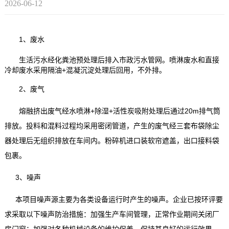
2026-06-12
1
、废水
生活污水经化粪池预处理后排入市政污水管网。喷淋废水和直接
+
冷却废水采用隔油
混凝沉淀处理后回用，不外排。
2
、废气
+
+
20m
熔融挤出废气经水喷淋
除湿
活性炭吸附处理后通过
排气筒
排放。投料和混料过程均采用密闭管道，产生的废气经三套布袋除尘
器处理后无组织排放在车间内。粉碎机进口装软帘遮盖，出口接料袋
包裹。
3
、噪声
本项目噪声源主要为各类设备运行时产生的噪声。企业已按环评要
求采取以下噪声防治措施：加强生产车间管理，正常作业期间关闭厂